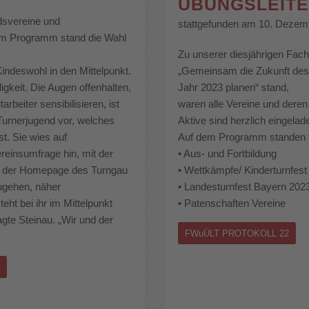
ÜBUNGSLEITE
edsvereine und
stattgefunden am 10. Dezemb
dem Programm stand die Wahl
Zu unserer diesjährigen Fach
„Gemeinsam die Zukunft des
Kindeswohl in den Mittelpunkt.
Jahr 2023 planen“ stand,
igkeit. Die Augen offenhalten,
waren alle Vereine und deren
rbeiter sensibilisieren, ist
Aktive sind herzlich eingelad
 Turnerjugend vor, welches
Auf dem Programm standen 
t. Sie wies auf
• Aus- und Fortbildung
reinsumfrage hin, mit der
• Wettkämpfe/ Kinderturnfest
auf der Homepage des Turngau
• Landesturnfest Bayern 202
zugehen, näher
• Patenschaften Vereine
ht bei ihr im Mittelpunkt
gte Steinau. „Wir und der
FWuÜLT PROTOKOLL 22