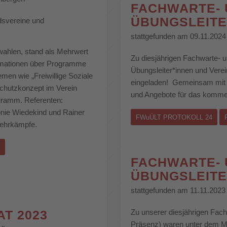
FACHWARTE-
ÜBUNGSLEITE
edsvereine und
stattgefunden am 09.11.202
ahlen, stand als Mehrwert
Zu diesjährigen Fachwarte- u
formationen über Programme
Übungsleiter*innen und Verei
men wie „Freiwillige Soziale
eingeladen! Gemeinsam mit E
chutzkonzept im Verein
und Angebote für das komm
gramm. Referenten:
nie Wiedekind und Rainer
FWuÜLT PROTOKOLL 24
Mehrkämpfe.
FACHWARTE-
ÜBUNGSLEITE
stattgefunden am 11.11.202
T 2023
Zu unserer diesjährigen Fach
Präsenz) waren unter dem M