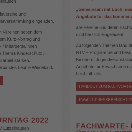
elhausen
„Gemeinsam mit Euch möcht
edsvereine und
Angebote für das kommende
iederversammlung eingeladen.
alle Vereine und deren Fachw
en Vereinen neben dem
sind herzlich eingeladen!
nem Kurz-Vortrag und
Zu folgenden Themen fand der
/ Mitarbeiter/innen
HTV – Programme und besond
e Thema Kinderschutz /
Kinder- u. Jugendveranstaltu
sarbeit stärken.
Angebote für Erwachsene und
verbandes Leonie Wiedekind.
Leichtathletik.
HANDOUT ZUM FACHVORTR
FWuÜLT PRESSEBERICHT 2
RNTAG 2022
FACHWARTE-
V Lützelhausen