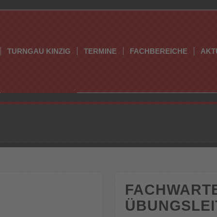
TURNGAU KINZIG
TERMINE
FACHBEREICHE
AKT
FACHWART
ÜBUNGSLE