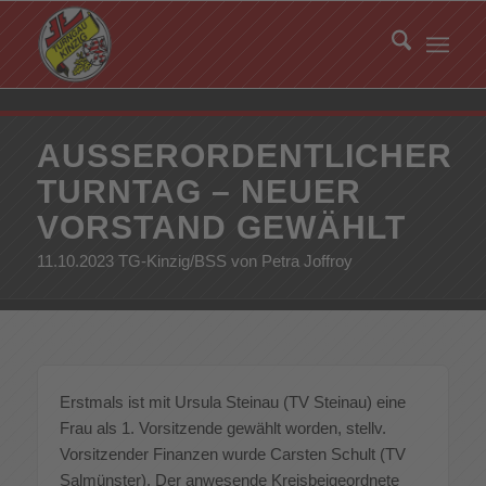
AUSSERORDENTLICHER T
URNTAG – NEUER V
ORSTAND GEWÄHLT
11.10.2023 TG-Kinzig/BSS von Petra Joffroy
Erstmals ist mit Ursula Steinau (TV Steinau) eine
Frau als 1. Vorsitzende gewählt worden, stellv.
Vorsitzender Finanzen wurde Carsten Schult (TV
Salmünster). Der anwesende Kreisbeigeordnete