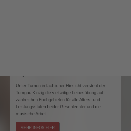
WIR BEGRÜSSEN EUCH A
UF DER WEBSEITE VOM T
URNGAU KINZIG E.V.
Der Turngau Kinzig ist der Zusammenschluss der
Turnvereine und Turnabteilungen im Gebiet des
Main-Kinzig-Kreises von Hanau bis Altengronau,
Somborn bis Hammersbach mit insgesamt 25.000
Mitgliedern.
Unter Turnen in fachlicher Hinsicht versteht der
Tumgau Kinzig die vielseitige Leibesübung auf
zahlreichen Fachgebieten für alle Alters- und
Leistungsstufen beider Geschlechter und die
musische Arbeit.
MEHR INFOS HIER