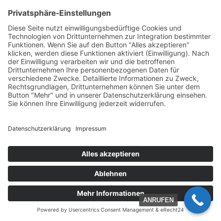
Thema Nachhaltigkeit im Sportverein, sowie die
Möglichkeit bei Ideen und Umsetzungen von Expert*innen
begleitet/beraten zu werden oder in anderer Form
Unterstützung zu erhalten. Ein weiteres, langfristiges Ziel
dieses Programms ist es durch das Thema Nachhaltigkeit
auch für neues Engagement im Vereinsleben zu sorgen.
Ihr findet weitere Infos im Flyer oder auf der Internetseite
vom Turnfest:
FLYER
INFORMATION
TURN WARRIOR –
STÄDTETOUR 2024
Mai bis September
ANRUFEN
Seid ihr bereit, eure turnerischen Fähigkeiten ganz neu