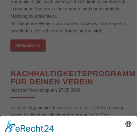
Sprungtisch gibt euch die Möglichkeit direkt einen Einblick
in das neue System zu bekommen, und euch somit die
Meldung zu erleichtern.
Mit Stephanie Weber vom Turnfest haben wir die Expertin
eingeladen, die sich euren Fragen stellen wird.
ANMELDUNG
NACHHALTIGKEITSPROGRAMM
FÜR DEINEN VEREIN
nächster Workshop am 27.05.2024
von den Organisator*innen des Turnfests 2025 in Leipzig
wurde ein Nachhaltigkeitsprogramm auf den Weg
gebracht, welches Vereine unterstützt, die das Thema
Nachhaltigkeit im Verein einbringen wollen.
Das Programm umfasst diverse digitale Workshops zum