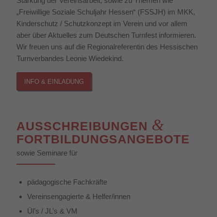
Stärkung der Vereinsarbeit, sowie zu Themen wie
„Freiwillige Soziale Schuljahr Hessen“ (FSSJH) im MKK,
Kinderschutz / Schutzkonzept im Verein und vor allem
aber über Aktuelles zum Deutschen Turnfest informieren.
Wir freuen uns auf die Regionalreferentin des Hessischen
Turnverbandes Leonie Wiedekind.
INFO & EINLADUNG
&
AUSSCHREIBUNGEN
FORTBILDUNGSANGEBOTE
sowie Seminare für
pädagogische Fachkräfte
Vereinsengagierte & Helfer/innen
Ül’s / JL’s & VM