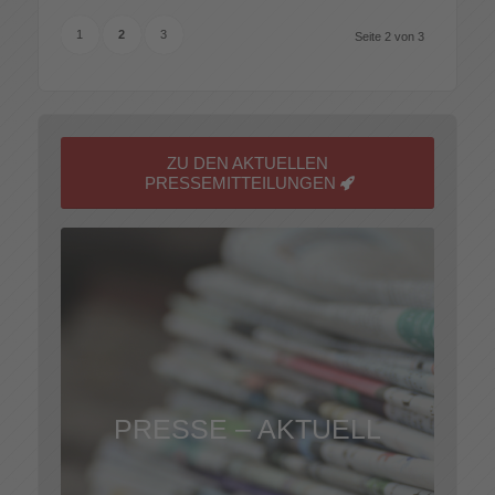
1
2
3
Seite 2 von 3
ZU DEN AKTUELLEN
PRESSEMITTEILUNGEN
PRESSE – AKTUELL