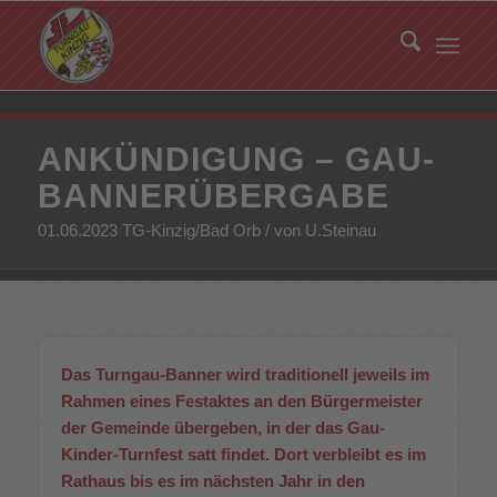
ANKÜNDIGUNG – GAU-
BANNERÜBERGABE
01.06.2023 TG-Kinzig/Bad Orb / von U.Steinau
Das Turngau-Banner wird traditionell jeweils im
Rahmen eines Festaktes an den Bürgermeister
der Gemeinde übergeben, in der das Gau-
Kinder-Turnfest satt findet. Dort verbleibt es im
Rathaus bis es im nächsten Jahr in den