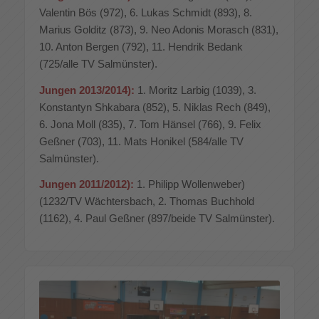
Valentin Bös (972), 6. Lukas Schmidt (893), 8.
Marius Golditz (873), 9. Neo Adonis Morasch (831),
10. Anton Bergen (792), 11. Hendrik Bedank
(725/alle TV Salmünster).
Jungen 2013/2014):
1. Moritz Larbig (1039), 3.
Konstantyn Shkabara (852), 5. Niklas Rech (849),
6. Jona Moll (835), 7. Tom Hänsel (766), 9. Felix
Geßner (703), 11. Mats Honikel (584/alle TV
Salmünster).
Jungen 2011/2012):
1. Philipp Wollenweber)
(1232/TV Wächtersbach, 2. Thomas Buchhold
(1162), 4. Paul Geßner (897/beide TV Salmünster).