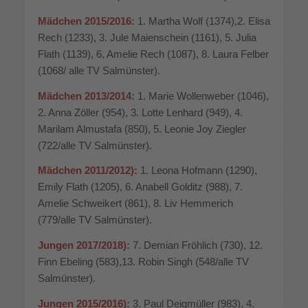
Mädchen 2015/2016:
1. Martha Wolf (1374),2. Elisa
Rech (1233), 3. Jule Maienschein (1161), 5. Julia
Flath (1139), 6, Amelie Rech (1087), 8. Laura Felber
(1068/ alle TV Salmünster).
Mädchen 2013/2014:
1. Marie Wollenweber (1046),
2. Anna Zöller (954), 3. Lotte Lenhard (949), 4.
Marilam Almustafa (850), 5. Leonie Joy Ziegler
(722/alle TV Salmünster).
Mädchen 2011/2012):
1. Leona Hofmann (1290),
Emily Flath (1205), 6. Anabell Golditz (988), 7.
Amelie Schweikert (861), 8. Liv Hemmerich
(779/alle TV Salmünster).
Jungen 2017/2018):
7. Demian Fröhlich (730), 12.
Finn Ebeling (583),13. Robin Singh (548/alle TV
Salmünster).
Jungen 2015/2016):
3. Paul Deigmüller (983), 4.