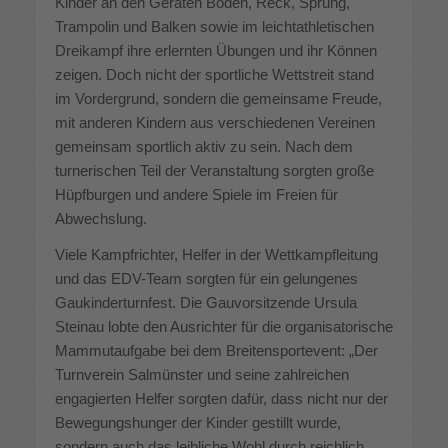
Kinder an den Geräten Boden, Reck, Sprung,
Trampolin und Balken sowie im leichtathletischen
Dreikampf ihre erlernten Übungen und ihr Können
zeigen. Doch nicht der sportliche Wettstreit stand
im Vordergrund, sondern die gemeinsame Freude,
mit anderen Kindern aus verschiedenen Vereinen
gemeinsam sportlich aktiv zu sein. Nach dem
turnerischen Teil der Veranstaltung sorgten große
Hüpfburgen und andere Spiele im Freien für
Abwechslung.
Viele Kampfrichter, Helfer in der Wettkampfleitung
und das EDV-Team sorgten für ein gelungenes
Gaukinderturnfest. Die Gauvorsitzende Ursula
Steinau lobte den Ausrichter für die organisatorische
Mammutaufgabe bei dem Breitensportevent: „Der
Turnverein Salmünster und seine zahlreichen
engagierten Helfer sorgten dafür, dass nicht nur der
Bewegungshunger der Kinder gestillt wurde,
sondern auch das leibliche Wohl durch reichlich