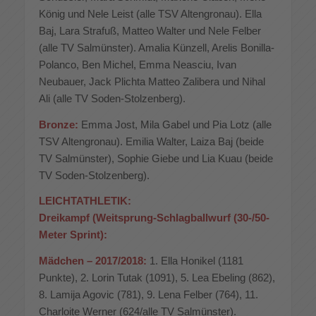
König und Nele Leist (alle TSV Altengronau). Ella
Baj, Lara Strafuß, Matteo Walter und Nele Felber
(alle TV Salmünster). Amalia Künzell, Arelis Bonilla-
Polanco, Ben Michel, Emma Neasciu, Ivan
Neubauer, Jack Plichta Matteo Zalibera und Nihal
Ali (alle TV Soden-Stolzenberg).
Bronze:
Emma Jost, Mila Gabel und Pia Lotz (alle
TSV Altengronau). Emilia Walter, Laiza Baj (beide
TV Salmünster), Sophie Giebe und Lia Kuau (beide
TV Soden-Stolzenberg).
LEICHTATHLETIK:
Dreikampf (Weitsprung-Schlagballwurf (30-/50-
Meter Sprint):
Mädchen – 2017/2018:
1. Ella Honikel (1181
Punkte), 2. Lorin Tutak (1091), 5. Lea Ebeling (862),
8. Lamija Agovic (781), 9. Lena Felber (764), 11.
Charloite Werner (624/alle TV Salmünster).