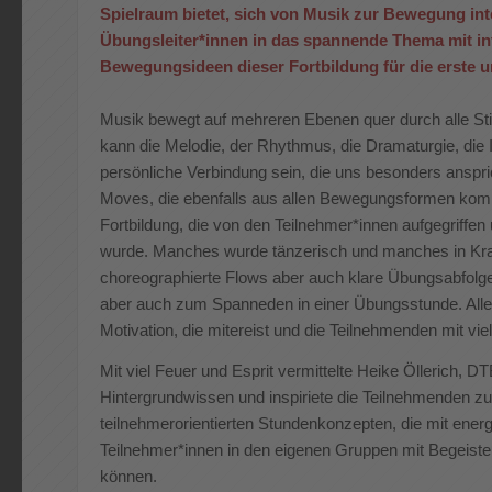
Spielraum bietet, sich von Musik zur Bewegung inte
Übungsleiter*innen in das spannende Thema mit i
Bewegungsideen dieser Fortbildung für die erste u
Musik bewegt auf mehreren Ebenen quer durch alle Stilr
kann die Melodie, der Rhythmus, die Dramaturgie, die I
persönliche Verbindung sein, die uns besonders anspric
Moves, die ebenfalls aus allen Bewegungsformen kom
Fortbildung, die von den Teilnehmer*innen aufgegriff
wurde. Manches wurde tänzerisch und manches in Kra
choreographierte Flows aber auch klare Übungsabfolg
aber auch zum Spanneden in einer Übungsstunde. Alle
Motivation, die mitereist und die Teilnehmenden mit vi
Mit viel Feuer und Esprit vermittelte Heike Öllerich, 
Hintergrundwissen und inspiriete die Teilnehmenden z
teilnehmerorientierten Stundenkonzepten, die mit ene
Teilnehmer*innen in den eigenen Gruppen mit Begeist
können.