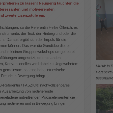
rpretieren zu lassen! Neugierig tauchten die
nteressanten und motivierenden
nd zweite Lizenzstufe ein.
ichtungen, so die Referentin Heike Öllerich, es
nstrumente, der Text, der Hintergrund oder die
ht. Daraus ergibt sich der Impuls für die
men können. Das war die Gundidee dieser
en und in kleinen Gruppenwokshops umgesetzet
ftübungen umgesetzt, so entstanden
en, Konventionelles wird dabei zu Ungewohntem
Musik in 
s gemeinsam hat eine hohe intrinsische
Perspektiv
el Freude in Bewegung bringt.
besondere 
DTB-Referentin / FASZIO® nachvollziehbares
ur Ausarbeitung von motivierende
rgiegeladene mitreißenden Praxiselementen die
eung motivieren und in Bewegung bringen