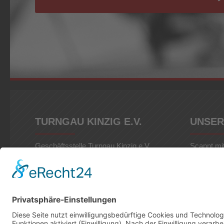
TURNGAU KINZIG E.V.
UNSER
Geschäftsstelle Turngau Kinzig e.V.
Scannt mi
Würzburger Straße 8
Schnell un
63619 Bad Orb
eurem Tab
Tel.: 015568 312584
Web: www.turngau-kinzig.de
EMail:
gst@turngau-kinzig.de