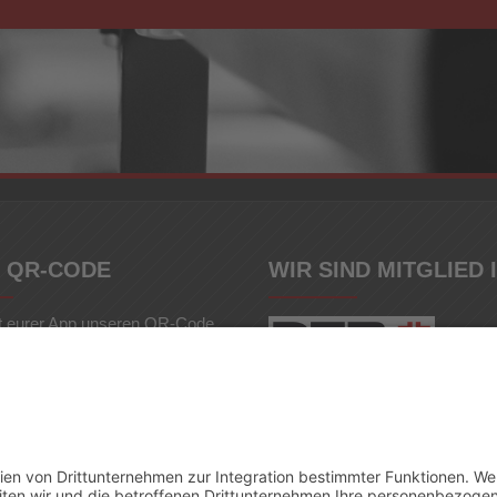
 QR-CODE
WIR SIND MITGLIED 
t eurer App unseren QR-Code.
d einfach unsere Webseite auf
let oder Smartphone.