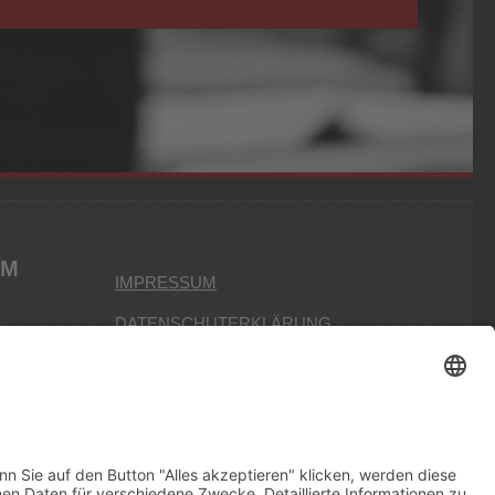
IM
IMPRESSUM
DATENSCHUTERKLÄRUNG
Design by
M. Schmitt
Zum ansehen der PDFs benötigt man den
Adobe Acrobat Reader,
hier zum
download
.