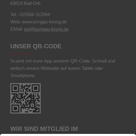
63619 Bad Orb
Tel.: 015568 312584
Web: www.turngau-kinzig.de
EMail:
gst@turngau-kinzig.de
UNSER QR-CODE
Scannt mit eurer App unseren QR-Code. Schnell und
einfach unsere Webseite auf eurem Tablet oder
Smartphone.
WIR SIND MITGLIED IM