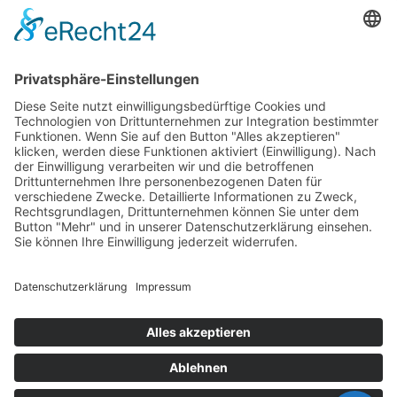
IMPRESSUM
DATENSCHUTERKLÄRUNG
Design by
M. Schmitt
Zum ansehen der PDFs benötigt man den Adobe Acrobat
Reader,
hier zum download
.