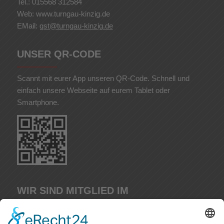
Tel.: 015568 312584
Web: www.turngau-kinzig.de
EMail:
gst@turngau-kinzig.de
UNSER QR-CODE
Scannt mit eurer App unseren QR-Code. Schnell und
einfach unsere Webseite auf eurem Tablet oder
Smartphone.
WIR SIND MITGLIED IM