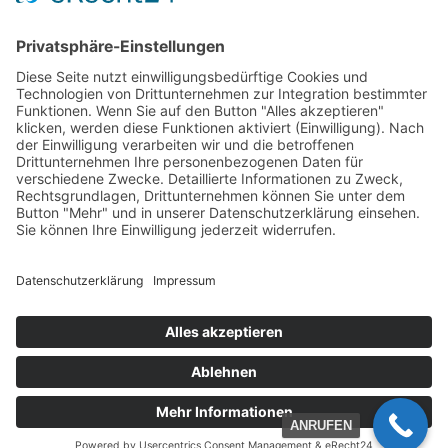
IMPRESSUM
DATENSCHUTERKLÄRUNG
Design by
M. Schmitt
Zum ansehen der PDFs benötigt man den Adobe Acrobat
Reader,
hier zum download
.
ANRUFEN