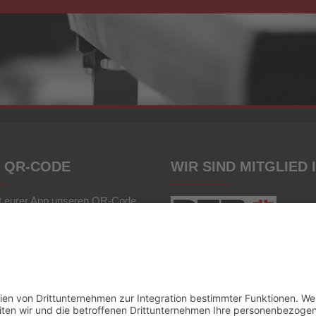
 QR-CODE
WIR SIND MITGLIED 
t eurer App unseren QR-Code.
d einfach unsere Webseite auf
let oder Smartphone.