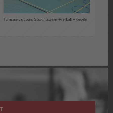
Turnspielparcours Station Zweier-Prellball – Kegeln
T