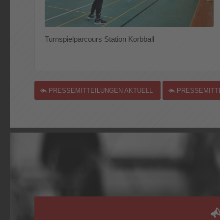
Turnspielparcours Station Korbball
PRESSEMITTEILUNGEN AKTUELL
PRESSEMITTE