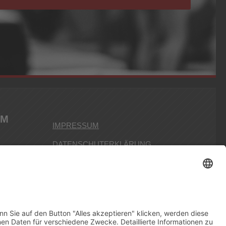
IM
IMPRESSUM
DATENSCHUTERKLÄRUNG
Design by
M. Schmitt
Zum ansehen der PDFs benötigt man den
Adobe Acrobat Reader,
hier zum
download
.