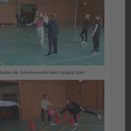
hatten die Teilnehmenden beim Indiaka-Spiel