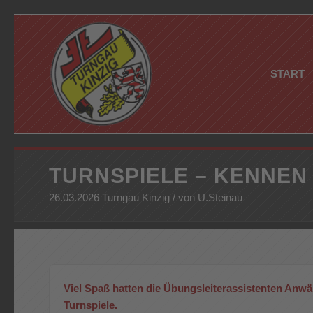
START
TURNSPIELE – KENNEN 
26.03.2026 Turngau Kinzig / von U.Steinau
Viel Spaß hatten die Übungsleiterassistenten Anwä
Turnspiele.