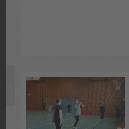
TURNGAU-KINZIG
RÜCKBLICK UND
VORSCHAU