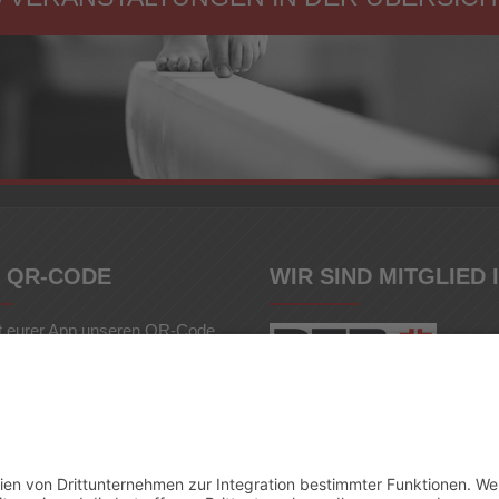
 QR-CODE
WIR SIND MITGLIED 
t eurer App unseren QR-Code.
d einfach unsere Webseite auf
let oder Smartphone.