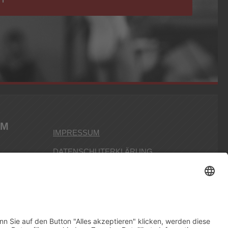
IM
IMPRESSUM
DATENSCHUTERKLÄRUNG
Design by
M. Schmitt
Zum ansehen der PDFs benötigt man den
Adobe Acrobat Reader,
hier zum
download
.