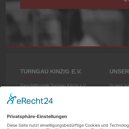
TURNGAU KINZIG E.V.
UNSER
Geschäftsstelle Turngau Kinzig e.V.
Scannt mi
Würzburger Straße 8
Schnell un
63619 Bad Orb
eurem Tab
Tel.: 015568 312584
Web: www.turngau-kinzig.de
EMail:
gst@turngau-kinzig.de